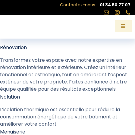
Passer
Contactez-nous :
01 84 60 77 07
au
contenu
Toggl
Navig
Savoi
Rénovation
Transformez votre espace avec notre expertise en
Réali
rénovation intérieure et extérieure. Créez un intérieur
fonctionnel et esthétique, tout en améliorant l’aspect
À pr
extérieur de votre propriété. Faites confiance à notre
équipe qualifiée pour des résultats exceptionnels.
Isolation
Empl
L’isolation thermique est essentielle pour réduire la
consommation énergétique de votre bâtiment et
Cont
améliorer votre confort.
Menuiserie