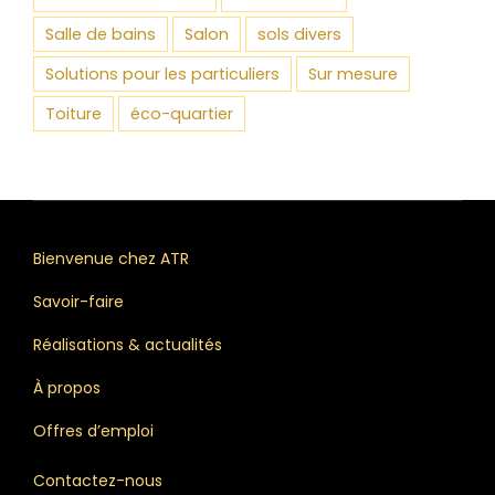
Salle de bains
Salon
sols divers
Solutions pour les particuliers
Sur mesure
Toiture
éco-quartier
Bienvenue chez ATR
Savoir-faire
Réalisations & actualités
À propos
Offres d’emploi
Contactez-nous