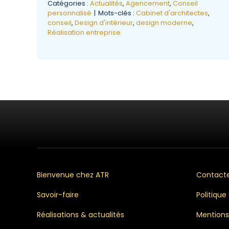
Catégories :
Actualités
,
Agencement
,
Conseil
personnalisé
|
Mots-clés :
Cabinet d'architectes
,
conseil
,
Design d'intérieur
,
design moderne
,
Réalisation entreprise
Bienvenue chez ATR
Contact
Savoir-faire
Politique
Réalisations & actualités
Mentions