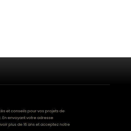
és et conseils pour vos projets de
 En envoyant votre adresse
voir plus de 16 ans et acceptez notre